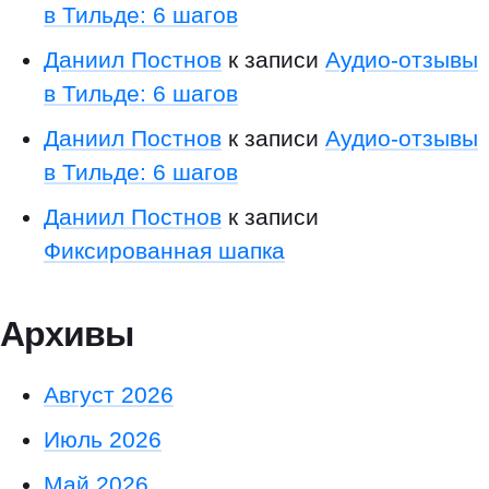
ч
в Тильде: 6 шагов
и
Даниил Постнов
к записи
Аудио-отзывы
к
а
в Тильде: 6 шагов
в
Даниил Постнов
к записи
Аудио-отзывы
S
в Тильде: 6 шагов
a
f
Даниил Постнов
к записи
a
Фиксированная шапка
r
i
Архивы
Август 2026
Июль 2026
Май 2026