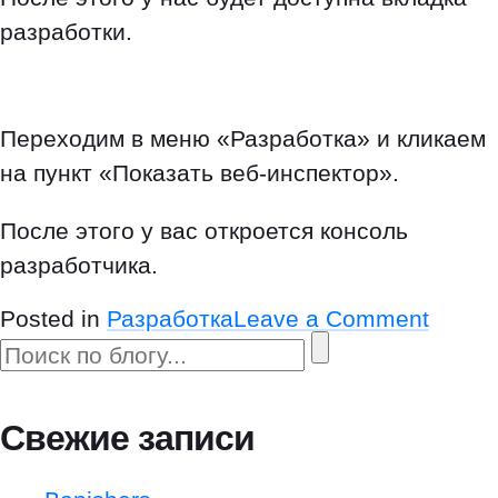
разработки.
Переходим в меню
«
Разработка» и кликаем
на пункт
«
Показать веб-инспектор».
После этого у вас откроется консоль
разработчика.
o
Posted in
Разработка
Leave a Comment
n
К
а
к
Свежие записи
о
т
к