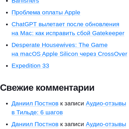
Banishers
р
Проблема оплаты Apple
ы
т
ChatGPT вылетает после обновления
ь
к
на Mac: как исправить сбой Gatekeeper
о
Desperate Housewives: The Game
н
с
на macOS Apple Silicon через CrossOver
о
Expedition 33
л
ь
р
Свежие комментарии
а
з
р
Даниил Постнов
к записи
Аудио-отзывы
а
б
в Тильде: 6 шагов
о
Даниил Постнов
к записи
Аудио-отзывы
т