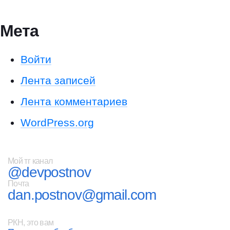
Мета
Войти
Лента записей
Лента комментариев
WordPress.org
Мой тг канал
@devpostnov
Почта
dan.postnov@gmail.com
РКН, это вам