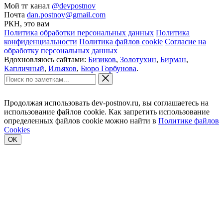
Мой тг канал
@devpostnov
Почта
dan.postnov@gmail.com
РКН, это вам
Политика обработки персональных данных
Политика
конфиденциальности
Политика файлов cookie
Согласие на
обработку персональных данных
Вдохновляюсь сайтами:
Бизиков
,
Золотухин
,
Бирман
,
Капличный
,
Ильяхов
,
Бюро Горбунова
.
Продолжая использовать dev-postnov.ru, вы соглашаетесь на
использование файлов cookie. Как запретить использование
определенных файлов cookie можно найти в
Политике файлов
Cookies
OK