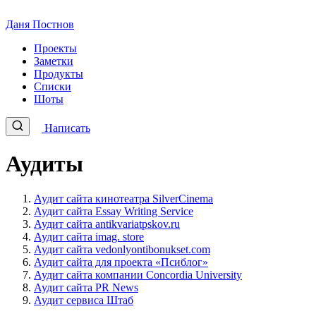
Даня Постнов
Проекты
Заметки
Продукты
Списки
Шоты
Написать
Аудиты
Аудит сайта кинотеатра SilverCinema
Аудит сайта Essay Writing Service
Аудит сайта antikvariatpskov.ru
Аудит сайта imag. store
Аудит сайта vedonlyontibonukset.com
Аудит сайта для проекта
«
Псиблог»
Аудит сайта компании Concordia University
Аудит сайта PR News
Аудит сервиса Штаб