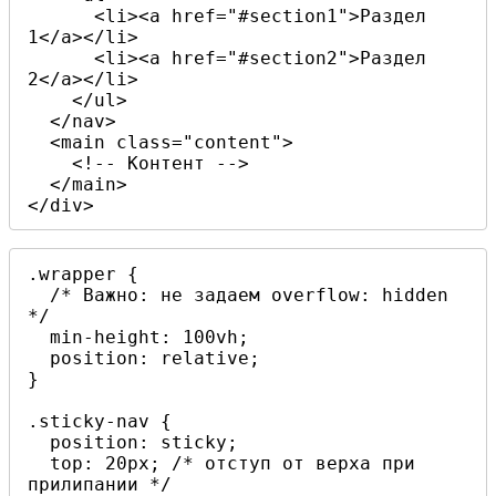
      <li><a href="#section1">Раздел 
1</a></li>

      <li><a href="#section2">Раздел 
2</a></li>

    </ul>

  </nav>

  <main class="content">

    <!-- Контент -->

  </main>

</div>
.wrapper {

  /* Важно: не задаем overflow: hidden 
*/

  min-height: 100vh;

  position: relative;

}

.sticky-nav {

  position: sticky;

  top: 20px; /* отступ от верха при 
прилипании */
