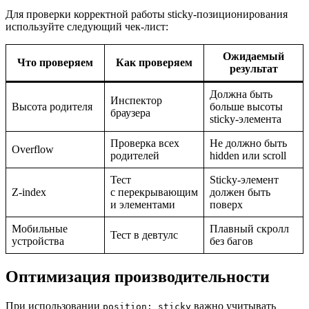
Для проверки корректной работы sticky-позиционирования
используйте следующий чек-лист:
Ожидаемый
Что проверяем
Как проверяем
результат
Должна быть
Инспектор
Высота родителя
больше высоты
браузера
sticky-элемента
Проверка всех
Не должно быть
Overflow
родителей
hidden или scroll
Тест
Sticky-элемент
Z-index
с перекрывающим
должен быть
и элементами
поверх
Мобильные
Плавный скролл
Тест в девтулс
устройства
без багов
Оптимизация производительности
При использовании
важно учитывать
position: sticky