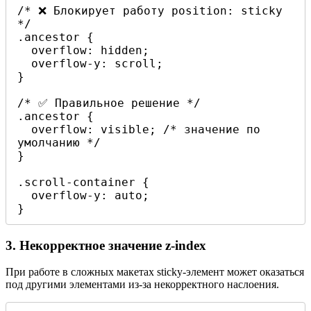
/* ❌ Блокирует работу position: sticky 
*/

.ancestor {

  overflow: hidden;

  overflow-y: scroll;

}

/* ✅ Правильное решение */

.ancestor {

  overflow: visible; /* значение по 
умолчанию */

}

.scroll-container {

  overflow-y: auto;

}
3. Некорректное значение z-index
При работе в сложных макетах sticky-элемент может оказаться
под другими элементами из-за некорректного наслоения.