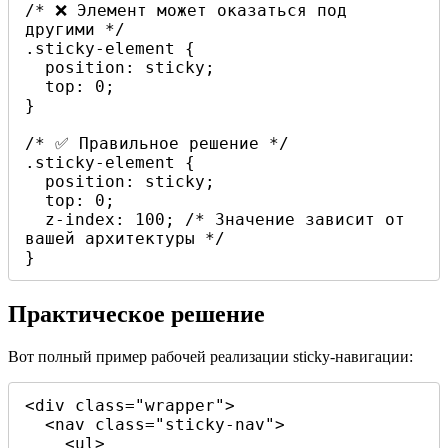
/* ❌ Элемент может оказаться под 
другими */

.sticky-element {

  position: sticky;

  top: 0;

}

/* ✅ Правильное решение */

.sticky-element {

  position: sticky;

  top: 0;

  z-index: 100; /* Значение зависит от 
вашей архитектуры */

}
Практическое решение
Вот полный пример рабочей реализации sticky-навигации:
<div class="wrapper">

  <nav class="sticky-nav">

    <ul>
