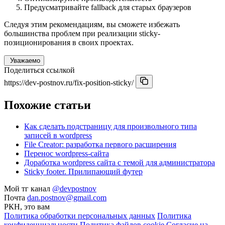
Предусматривайте fallback для старых браузеров
Следуя этим рекомендациям, вы сможете избежать
большинства проблем при реализации sticky-
позиционирования в своих проектах.
Уважаемо
Поделиться ссылкой
https://dev-postnov.ru/fix-position-sticky/
Похожие статьи
Как сделать подстраницу для произвольного типа
записей в wordpress
File Creator: разработка первого расширения
Перенос wordpress-сайта
Доработка wordpress сайта с темой для администратора
Sticky footer. Прилипающий футер
Мой тг канал
@devpostnov
Почта
dan.postnov@gmail.com
РКН, это вам
Политика обработки персональных данных
Политика
конфиденциальности
Политика файлов cookie
Согласие на