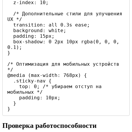
  z-index: 10;

  /* Дополнительные стили для улучшения 
UX */

  transition: all 0.3s ease;

  background: white;

  padding: 15px;

  box-shadow: 0 2px 10px rgba(0, 0, 0, 
0.1);

}

/* Оптимизация для мобильных устройств 
*/

@media (max-width: 768px) {

  .sticky-nav {

    top: 0; /* убираем отступ на 
мобильных */

    padding: 10px;

  }

}
Проверка работоспособности