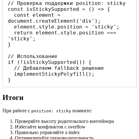
// Проверка поддержки position: sticky

const isStickySupported = () => {

  const element = 
document.createElement('div');

  element.style.position = 'sticky';

  return element.style.position === 
'sticky';

}

// Использование

if (!isStickySupported()) {

  // Добавляем fallback решение

  implementStickyPolyfill();

}
Итоги
При работе с
помните:
position: sticky
Проверяйте высоту родительского контейнера
Избегайте конфликтов с overflow
Правильно управляйте z-index
Оптимизируйте производительность