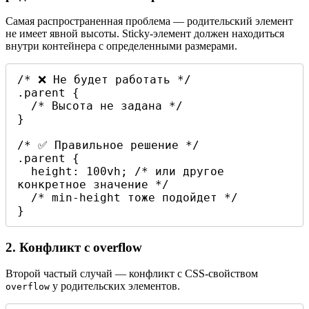
Самая распространенная проблема — родительский элемент
не имеет явной высоты. Sticky-элемент должен находиться
внутри контейнера с определенными размерами.
/* ❌ Не будет работать */

.parent {

  /* Высота не задана */

}

/* ✅ Правильное решение */

.parent {

  height: 100vh; /* или другое 
конкретное значение */

  /* min-height тоже подойдет */

}
2. Конфликт с overflow
Второй частый случай — конфликт с CSS-свойством
у родительских элементов.
overflow