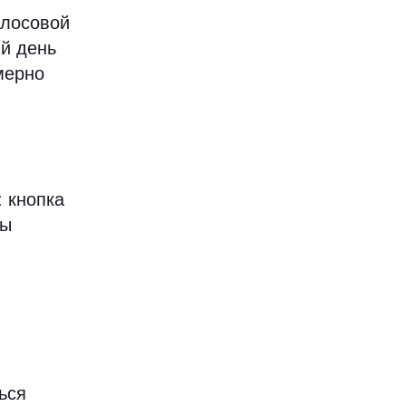
олосовой
ый день
мерно
: кнопка
ны
ься