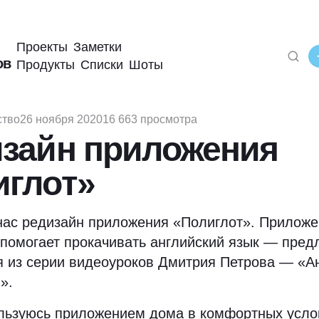
Проекты
Заметки
ов
Продукты
Списки
Шоты
ство
26 ноября 2020
16 663 просмотра
зайн приложения
иглот»
нас редизайн приложения
«
Полиглот». Приложе
помогает прокачивать английский язык — пред
 из серии видеоуроков Дмитрия Петрова — «А
».
льзуюсь приложением дома в комфортных усло