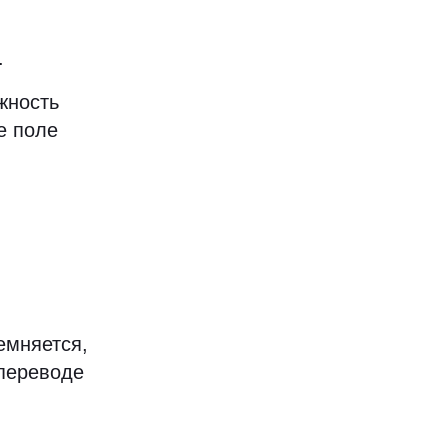
.
жность
е поле
емняется,
 переводе