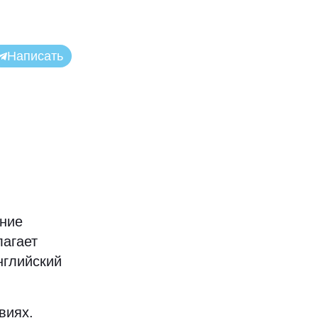
Написать
ние
лагает
нглийский
виях.