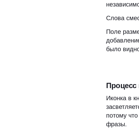
независимо
Слова смес
Поле разме
добавление
было видно
Процесс
Иконка в к
засветляет
потому что
фразы.