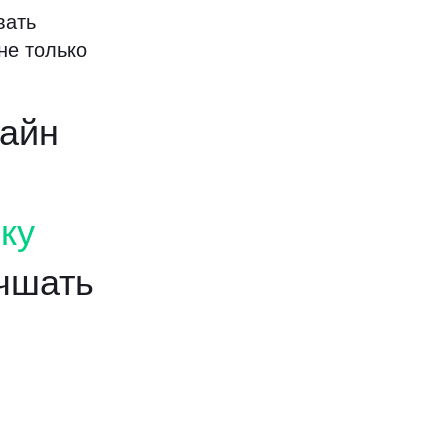
вать
 не только
зайн
ку
чшать