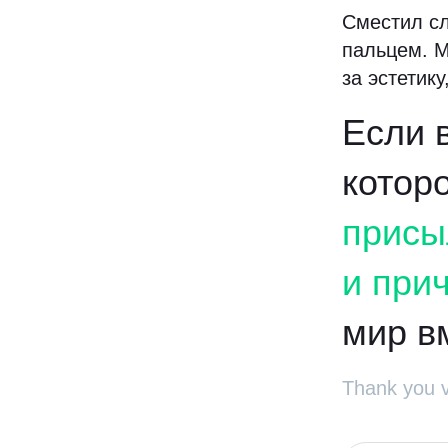
Сместил сл
пальцем. М
за эстетику
Если 
котор
присы
и при
мир в
Thank you 