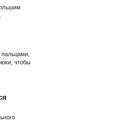
большим
.
я пальцами,
рюки, чтобы
ся
ьного