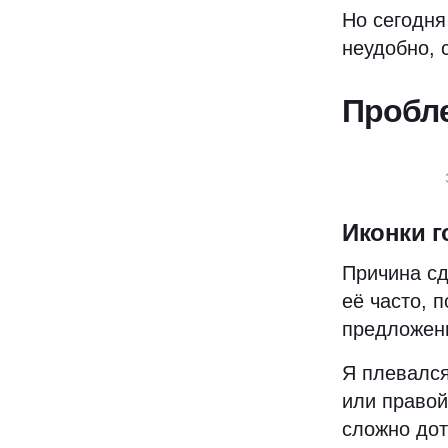
Но сегодня
неудобно, 
Пробл
Иконки г
Причина сд
её часто, 
предложени
Я плевался
или правой
сложно дот