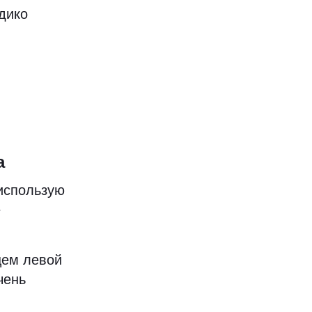
дико
а
 использую
е
цем левой
чень