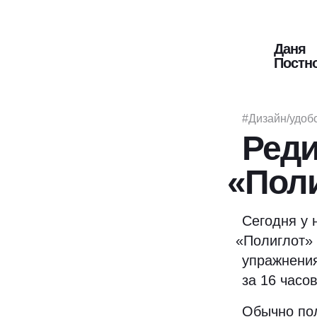
Даня
Постн
#Дизайн/удоб
Реди
«
Пол
Сегодня у 
«
Полиглот» 
упражнения
за 16 часов
Обычно по