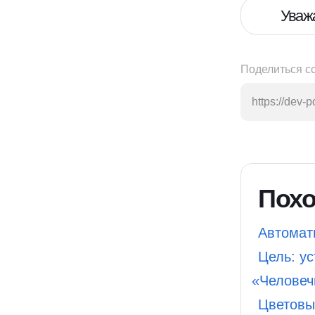
Уваж
Поделиться с
https://dev-p
Похо
Автомат
Цель: ус
«
Человеч
Цветовы