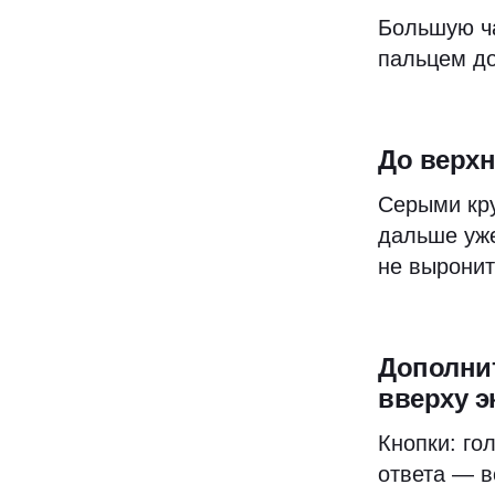
Большую ч
пальцем до
До верхн
Серыми кру
дальше уже
не выронит
Дополнит
вверху э
Кнопки: го
ответа — в