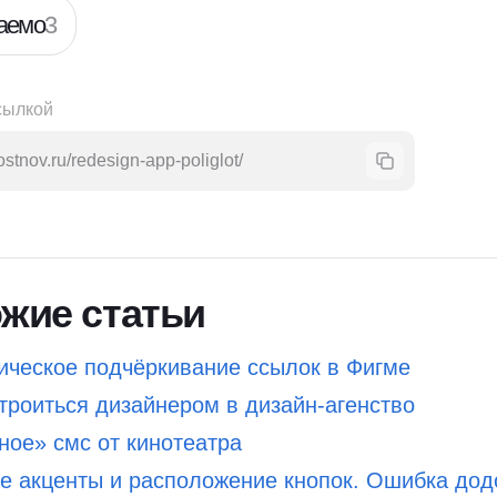
аемо
3
сылкой
ostnov.ru/redesign-app-poliglot/
жие статьи
ическое подчёркивание ссылок в Фигме
троиться дизайнером в дизайн-агенство
ное» смс от кинотеатра
е акценты и расположение кнопок. Ошибка дод