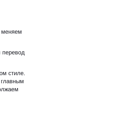
и меняем
м перевод
ом стиле.
я главным
должаем