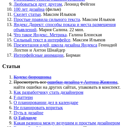
Любоваться друг другом
, Леонид Фейгин
100 лет дизайна
(
фильм)
Скелет статьи
. Максим Ильяхов
Простые правила сильного текста
. Максим Ильяхов
Яндекс.Директ: способы показа и места размещения
объявлений
. Мария Салина. 22 мин.
Что такое Яндекс. Метрика
. Галина Блонская
Сильный текст в интерфейсе
. Максим Ильяхов
Презентация идей, школа дизайна Яндекса
Геннадий
Лохтин и Антон Шнайдер
Интерфейсные анимации
, Бирман
Статьи
Кодекс бюрошника
Просмотреть все
ошибки дизайна у Антона Жиянова
,
найти ошибки на других сайтах, упаковать в конспект.
Как разработчику стать дизайнером
F-паттерн
О планировании дел в календаре
Не планировать впритык
Путь в дизайне
О Тайланде
Какая разница между ведущим и простым дизайнером