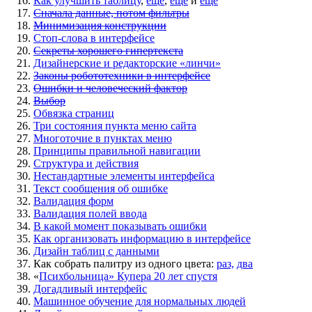
Как улучшить таблицу
,
ещё
,
ещё
и
ещё
Сначала данные, потом фильтры
Минимизация конструкции
Стоп-слова в интерфейсе
Секреты хорошего гипертекста
Дизайнерские и редакторские
«
линчи»
Законы робототехники в интерфейсе
Ошибки и человеческий фактор
Выбор
Обвязка страниц
Три состояния пункта меню сайта
Многоточие в пунктах меню
Принципы правильной навигации
Структура и действия
Нестандартные элементы интерфейса
Текст сообщения об ошибке
Валидация форм
Валидация полей ввода
В какой момент показывать ошибки
Как организовать информацию в интерфейсе
Дизайн таблиц с данными
Как собрать палитру из одного цвета:
раз,
два
«
Психбольница» Купера 20 лет спустя
Догадливый интерфейс
Машинное обучение для нормальных людей