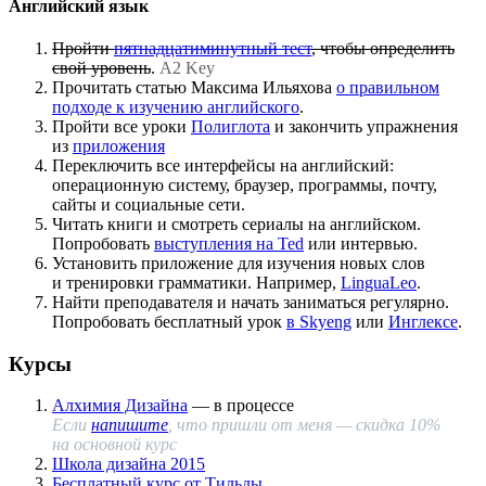
Английский язык
Пройти
пятнадцатиминутный тест
, чтобы определить
свой уровень
.
A2 Key
Прочитать статью Максима Ильяхова
о правильном
подходе к изучению английского
.
Пройти все уроки
Полиглота
и закончить упражнения
из
приложения
Переключить все интерфейсы на английский:
операционную систему, браузер, программы, почту,
сайты и социальные сети.
Читать книги и смотреть сериалы на английском.
Попробовать
выступления на Ted
или интервью.
Установить приложение для изучения новых слов
и тренировки грамматики. Например,
LinguaLeo
.
Найти преподавателя и начать заниматься регулярно.
Попробовать бесплатный урок
в Skyeng
или
Инглексе
.
Курсы
Алхимия Дизайна
— в процессе
Если
напишите
, что пришли от меня — скидка 10%
на основной курс
Школа дизайна 2015
Бесплатный курс от Тильды