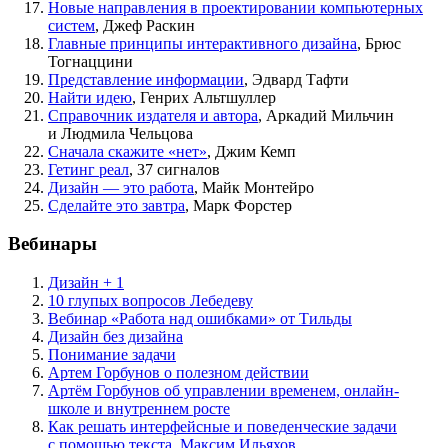
Новые направления в проектировании компьютерных
систем
, Джеф Раскин
Главные принципы интерактивного дизайна
, Брюс
Тогнаццини
Представление информации
, Эдвард Тафти
Найти идею
, Генрих Альтшуллер
Справочник издателя и автора
, Аркадий Мильчин
и Людмила Чельцова
Сначала скажите
«
нет»
, Джим Кемп
Гетинг реал
, 37 сигналов
Дизайн — это работа
, Майк Монтейро
Сделайте это завтра
, Марк Форстер
Вебинары
Дизайн + 1
10 глупых вопросов Лебедеву
Вебинар
«
Работа над ошибками» от Тильды
Дизайн без дизайна
Понимание задачи
Артем Горбунов о полезном действии
Артём Горбунов об управлении временем, онлайн-
школе и внутреннем росте
Как решать интерфейсные и повед
енческие задачи
с помощью текста. Максим Ильяхов.