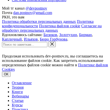
Мой тг канал
@devpostnov
Почта
dan.postnov@gmail.com
РКН, это вам
Политика обработки персональных данных
Политика
конфиденциальности
Политика файлов cookie
Согласие на
обработку персональных данных
Вдохновляюсь сайтами:
Бизиков
,
Золотухин
,
Бирман
,
Капличный
,
Ильяхов
,
Бюро Горбунова
.
Продолжая использовать dev-postnov.ru, вы соглашаетесь на
использование файлов cookie. Как запретить использование
определенных файлов cookie можно найти в
Политике файлов
Cookies
OK
Оглавление
Теория
Книги
Вебинары
Статьи
Курсы
Практика