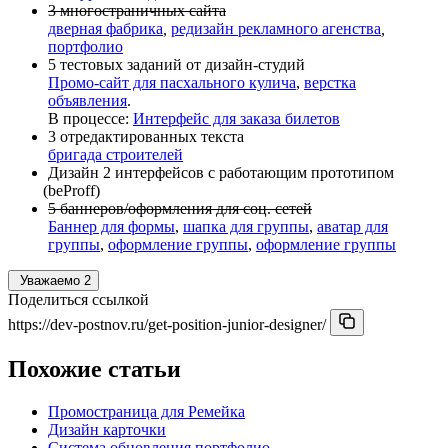
3 многостраничных сайта
дверная фабрика
,
редизайн рекламного агенства
,
портфолио
5 тестовых заданий от дизайн-студий
Промо-сайт для пасхального кулича
,
верстка
объявления
.
В процессе:
Интерфейс для заказа билетов
3 отредактированных текста
бригада строителей
Дизайн 2 интерфейсов с работающим прототипом
(
beProff)
5 баннеров/оформления для соц. сетей
Баннер для формы
,
шапка для группы
,
аватар для
группы
,
оформление группы
,
оформление группы
Уважаемо
2
Поделиться ссылкой
https://dev-postnov.ru/get-position-junior-designer/
Похожие статьи
Промостраница для Ремейка
Дизайн карточки
Система обновления портфолио