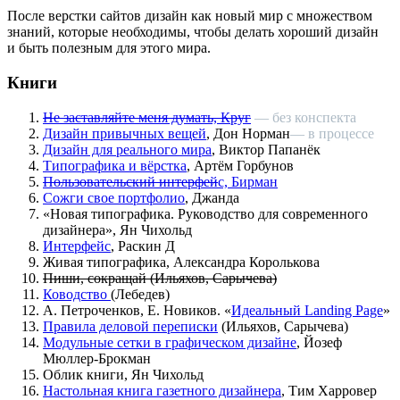
После верстки сайтов дизайн как новый мир с множеством
знаний, которые необходимы, чтобы делать хороший дизайн
и быть полезным для этого мира.
Книги
Не заставляйте меня думать, Круг
— без конспекта
Дизайн привычных вещей
, Дон Норман
— в процессе
Дизайн для реального мира
, Виктор Папанёк
Типографика и вёрстка
, Артём Горбунов
Пользовательский интерфей
с, Бирман
Сожги свое портфолио
, Джанда
«Новая типографика. Руководство для современного
дизайнера», Ян Чихольд
Интерфейс
, Раскин Д
Живая типографика, Александра Королькова
Пиши, сокращай
(
Ильяхов, Сарычева)
Ководство
(Лебедев)
А. Петроченков, Е. Новиков. «
Идеальный Landing Page
»
Правила деловой переписки
(
Ильяхов, Сарычева)
Модульные сетки в графическом дизайне
, Йозеф
Мюллер‑Брокман
Облик книги, Ян Чихольд
Настольная книга газетного дизайнера
, Тим Харровер