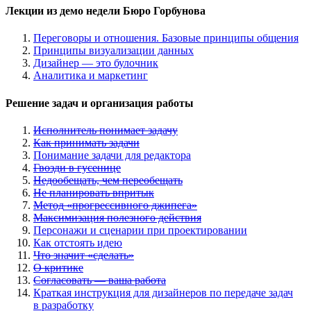
Лекции из демо недели Бюро Горбунова
Переговоры и отношения. Базовые принципы общения
Принципы визуализации данных
Дизайнер — это булочник
Аналитика и маркетинг
Решение задач и организация работы
Исполнитель понимает задачу
Как принимать задачи
Понимание задачи для редактора
Гвозди в гусенице
Недообещать, чем переобещать
Не планировать впритык
Метод
«
прогрессивного джипега»
Максимизация полезного действия
Персонажи и сценарии при проектировании
Как отстоять идею
Что з
начит
«
сделать»
О критике
Согласовать — ваша работа
Краткая инструкция для дизайнеров по передаче задач
в разработку