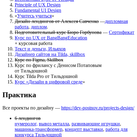
Principle of UX Design
Fundamental UI Design
«
Учитесь учиться
«
Дизайн лендингов от Алексея Савченко
—
дипломная
работа
,
диплом
.
Подготовительный курс Бюро Горбунова
—
Сертификат
Курс по UX от BangBangEducation
+ курсовая работа
Текст и деньги, Ильяхов
Дизайнер сайтов на Tilda, skillbox
Курс по Figma, Skillbox
Курс по фрилансу с Денисом Потаповым
от Тильдошной
Курс Tilda Pro от Тильдошной
Курс
«
Дизайн в цифровой среде
»
Практика
Все проекты по дизайну —
https://dev-postnov.ru/projects-design/
6 лендингов
нумеролог,
вывоз металла
,
развивающие игрушки
,
машинка-трансформер
,
концепт выставки
,
работа для
конкурса Тильдошной