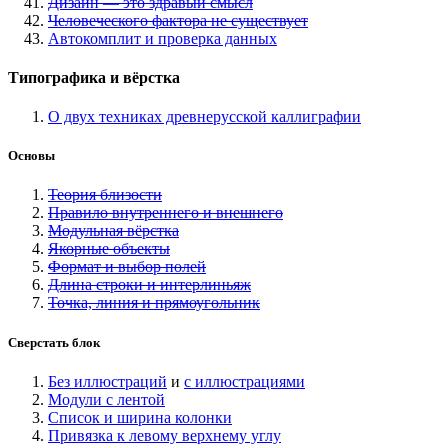
Дизайн — это здравый смысл
Человеческого фактора не существует
Автокомплит и проверка данных
Типографика и вёрстка
О двух техниках древнерусской каллиграфии
Основы
Теория близости
Правило внутреннего и внешнего
Модульная вёрстка
Якорные объекты
Формат и выбор полей
Длина строки и интерлиньяж
Точка, линия и прямоугольник
Сверстать блок
Без иллюстраций
и
с иллюстрациями
Модули с лентой
Список и ширина колонки
Привязка к левому верхнему углу