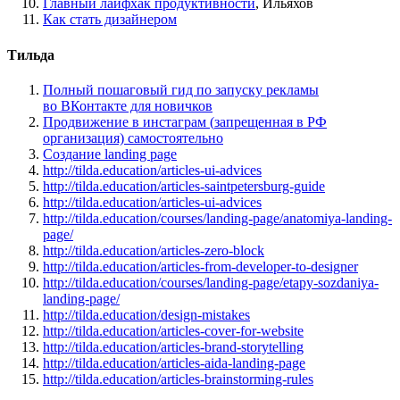
Главный лайфхак продуктивности
, Ильяхов
Как стать дизайнером
Тильда
Полный пошаговый гид по запуску рекламы
во ВКонтакте для новичков
Продвижение в инстаграм
(
запрещенная в РФ
организация) самостоятельно
Создание landing page
http://tilda.education/articles-ui-advices
http://tilda.education/articles-saintpetersburg-guide
http://tilda.education/articles-ui-advices
http://tilda.education/courses/landing-page/anatomiya-landing-
page/
http://tilda.education/articles-zero-block
http://tilda.education/articles-from-developer-to-designer
http://tilda.education/courses/landing-page/etapy-sozdaniya-
landing-page/
http://tilda.education/design-mistakes
http://tilda.education/articles-cover-for-website
http://tilda.education/articles-brand-storytelling
http://tilda.education/articles-aida-landing-page
http://tilda.education/articles-brainstorming-rules