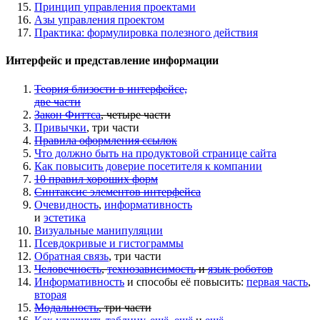
Принцип управления проектами
Азы управления проектом
Практика: формулировка полезного действия
Интерфейс и представление информации
Теория близости в интерфейсе,
две части
Закон Фиттса
, четыре части
Привычки
, три части
Правила оформления ссылок
Что должно быть на продуктовой странице сайта
Как повысить доверие посетителя к компании
10 правил хороших форм
Синтаксис элементов интерфейса
Очевидность
,
информативность
и
эстетика
Визуальные манипуляции
Псевдокривые и гистограммы
Обратная связь
, три части
Человечность
,
технозависимость
и
язык роботов
Информативность
и способы её повысить:
первая часть
,
вторая
Модальность
, три части