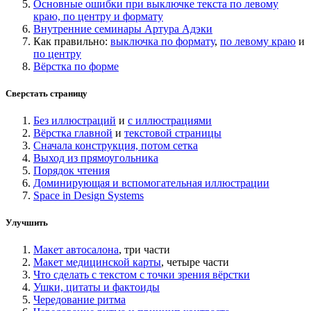
Основные ошибки при выключке текста по левому
краю, по центру и формату
Внутренние семинары Артура Адэки
Как правильно:
выключка по формату
,
по левому краю
и
по центру
Вёрстка по форме
Сверстать страницу
Без иллюстраций
и
с иллюстрациями
Вёрстка главной
и
текстовой страницы
Сначала конструкция, потом сетка
Выход из прямоугольника
Порядок чтения
Доминирующая и вспомогательная иллюстрации
Space in Design Systems
Улучшить
Макет автосалона
, три части
Макет медицинской карты
, четыре части
Что сделать с текстом с точки зрения вёрстки
Ушки, цитаты и фактоиды
Чередование ритма