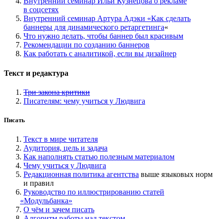
Внутренний семинар Ильи Кузнецова о рекламе
в соцсетях
Внутренний семинар Артура Адэки
«
Как сделать
баннеры для динамического ретаргетинга
«
Что нужно делать, чтобы баннер был красивым
Рекомендации по созданию баннеров
Как работать с аналитикой, если вы дизайнер
Текст и редактура
Три закона критики
Писателям: чему учиться у Людвига
Писать
Текст в мире читателя
Аудитория, цель и задача
Как наполнять статью полезным материалом
Чему учиться у Людвига
Редакционная политика агентства
выше языковых норм
и правил
Руководство по иллюстрированию статей
«
Модульбанка»
О чём и зачем писать
Алгоритм работы над текстом