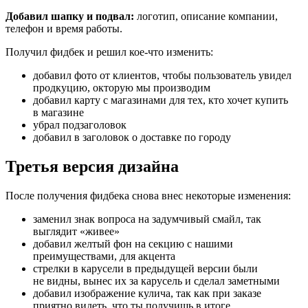
Добавил шапку и подвал:
логотип, описание компании,
телефон и время работы.
Получил фидбек и решил кое-что изменить:
добавил фото от клиентов, чтобы пользователь увидел
продкуцию, окторую мы производим
добавил карту с магазинами для тех, кто хочет купить
в магазине
убрал подзаголовок
добавил в заголовок о доставке по городу
Третья версия дизайна
После получения фидбека снова внес некоторые изменения:
заменил знак вопроса на задумчивый смайл, так
выглядит
«
живее»
добавил желтый фон на секцию с нашими
преимуществами, для акцента
стрелки в карусели в предыдущей версии были
не видны, вынес их за карусель и сделал заметными
добавил изображение кулича, так как при заказе
приятно видеть, что ты получишь в итоге