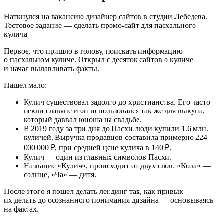
Наткнулся на вакансию дизайнер сайтов в студии Лебедева.
Тестовое задание — сделать промо-сайт для пасхального
кулича.
Первое, что пришло в голову, поискать информацию
о пасхальном куличе. Открыл с десяток сайтов о куличе
и начал вылавливать факты.
Нашел мало:
Кулич существовал задолго до христианства. Его часто
пекли славяне и он использовался так же для выкупа,
который даввал юноша на свадьбе.
В 2019 году за три дня до Пасхи люди купили 1.6 млн.
куличей. Выручка продавцов составила примерно 224
000 000 ₽, при средней цене кулича в 140 ₽.
Кулич — один из главных символов Пасхи.
Название
«
Кулич», происходит от двух слов: «Кола» —
солнце, «Ча» — дитя.
После этого я пошел делать лендинг так, как привык
их делать до осознанного понимания дизайна — основываясь
на фактах.