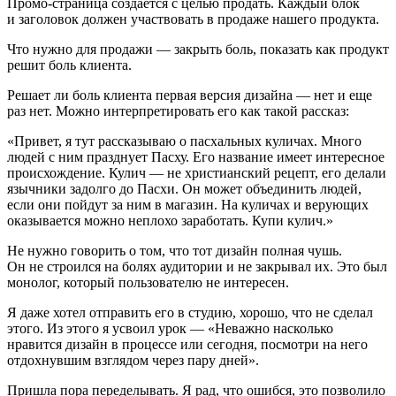
Промо-страница создается с целью продать. Каждый блок
и заголовок должен участвовать в продаже нашего продукта.
Что нужно для продажи — закрыть боль, показать как продукт
решит боль клиента.
Решает ли боль клиента первая версия дизайна — нет и еще
раз нет. Можно интерпретировать его как такой рассказ:
«Привет, я тут рассказываю о пасхальных куличах. Много
людей с ним празднует Пасху. Его название имеет интересное
происхождение. Кулич — не христианский рецепт, его делали
язычники задолго до Пасхи. Он может объединить людей,
если они пойдут за ним в магазин. На куличах и верующих
оказывается можно неплохо заработать. Купи кулич.»
Не нужно говорить о том, что тот дизайн полная чушь.
Он не строился на болях аудитории и не закрывал их. Это был
монолог, который пользователю не интересен.
Я даже хотел отправить его в студию, хорошо, что не сделал
этого. Из этого я усвоил урок — «Неважно насколько
нравится дизайн в процессе или сегодня, посмотри на него
отдохнувшим взглядом через пару дней».
Пришла пора переделывать. Я рад, что ошибся, это позволило