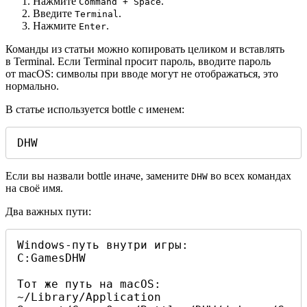
Нажмите
.
Command + Space
Введите
.
Terminal
Нажмите
.
Enter
Команды из статьи можно копировать целиком и вставлять
в Terminal. Если Terminal просит пароль, вводите пароль
от macOS: символы при вводе могут не отображаться, это
нормально.
В статье используется bottle с именем:
DHW
Если вы назвали bottle иначе, замените
во всех командах
DHW
на своё имя.
Два важных пути:
Windows-путь внутри игры:

C:GamesDHW

Тот же путь на macOS:

~/Library/Application 