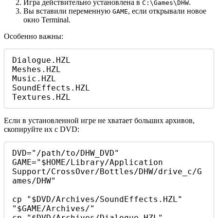
Игра действительно установлена в
.
C:\Games\DHW
Вы вставили переменную
, если открывали новое
GAME
окно Terminal.
Особенно важны:
Dialogue.HZL

Meshes.HZL

Music.HZL

SoundEffects.HZL

Textures.HZL
Если в установленной игре не хватает больших архивов,
скопируйте их с DVD:
DVD="/path/to/DHW_DVD"

GAME="$HOME/Library/Application 
Support/CrossOver/Bottles/DHW/drive_c/G
ames/DHW"

cp "$DVD/Archives/SoundEffects.HZL" 
"$GAME/Archives/"

cp "$DVD/Archives/Dialogue.HZL" 