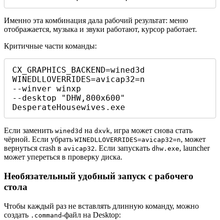
Именно эта комбинация дала рабочий результат: меню
отображается, музыка и звуки работают, курсор работает.
Критичные части команды:
CX_GRAPHICS_BACKEND=wined3d

WINEDLLOVERRIDES=avicap32=n

--winver winxp

--desktop "DHW,800x600"

DesperateHousewives.exe
Если заменить
на
, игра может снова стать
wined3d
dxvk
чёрной. Если убрать
, может
WINEDLLOVERRIDES=avicap32=n
вернуться crash в
. Если запускать
, launcher
avicap32
dhw.exe
может упереться в проверку диска.
Необязательный удобный запуск с рабочего
стола
Чтобы каждый раз не вставлять длинную команду, можно
создать
-файл на Desktop:
.command