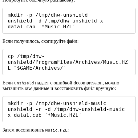
mkdir -p /tmp/dhw-unshield

unshield -d /tmp/dhw-unshield x 
data1.cab '*Music.HZL'
Если получилось, скопируйте файл:
cp /tmp/dhw-
unshield/ProgramFiles/Archives/Music.HZ
L "$GAME/Archives/"
Если
падает с ошибкой decompression, можно
unshield
вытащить raw-данные и восстановить файл вручную:
mkdir -p /tmp/dhw-unshield-music

unshield -r -d /tmp/dhw-unshield-music 
x data1.cab '*Music.HZL'
Затем восстановить
:
Music.HZL