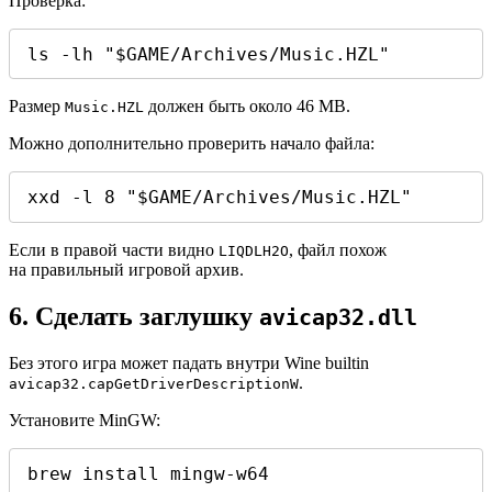
Проверка:
ls -lh "$GAME/Archives/Music.HZL"
Размер
должен быть около 46 MB.
Music.HZL
Можно дополнительно проверить начало файла:
xxd -l 8 "$GAME/Archives/Music.HZL"
Если в правой части видно
, файл похож
LIQDLH2O
на правильный игровой архив.
6. Сделать заглушку
avicap32.dll
Без этого игра может падать внутри Wine builtin
.
avicap32.capGetDriverDescriptionW
Установите MinGW:
brew install mingw-w64