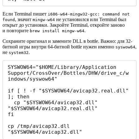
Если Terminal пишет
i686-w64-mingw32-gcc: command not
, значит
не установился или Terminal был
found
mingw-w64
открыт до установки. Закройте Terminal, откройте заново
и повторите
.
brew install mingw-w64
Сохраните оригинал и замените DLL в bottle. Важно: для 32-
битной игры внутри 64-битной bottle нужен именно
,
syswow64
не
.
system32
SYSWOW64="$HOME/Library/Application 
Support/CrossOver/Bottles/DHW/drive_c/w
indows/syswow64"

if [ ! -f "$SYSWOW64/avicap32.real.dll" 
]; then

  cp "$SYSWOW64/avicap32.dll" 
"$SYSWOW64/avicap32.real.dll"

fi

cp /tmp/avicap32.dll 
"$SYSWOW64/avicap32.dll"