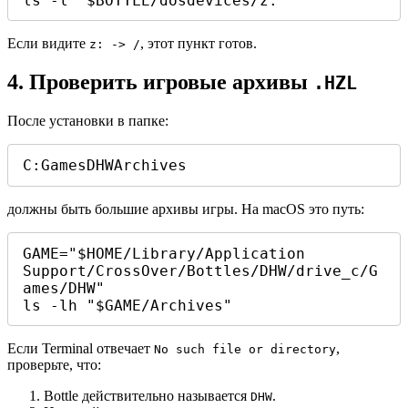
ls -l "$BOTTLE/dosdevices/z:"
Если видите
, этот пункт готов.
z: -> /
4. Проверить игровые архивы
.HZL
После установки в папке:
C:GamesDHWArchives
должны быть большие архивы игры. На macOS это путь:
GAME="$HOME/Library/Application 
Support/CrossOver/Bottles/DHW/drive_c/G
ames/DHW"

ls -lh "$GAME/Archives"
Если Terminal отвечает
,
No such file or directory
проверьте, что:
Bottle действительно называется
.
DHW