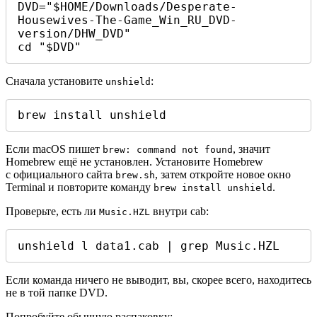
DVD="$HOME/Downloads/Desperate-
Housewives-The-Game_Win_RU_DVD-
version/DHW_DVD"

cd "$DVD"
Сначала установите
:
unshield
brew install unshield
Если macOS пишет
, значит
brew: command not found
Homebrew ещё не установлен. Установите Homebrew
с официального сайта
, затем откройте новое окно
brew.sh
Terminal и повторите команду
.
brew install unshield
Проверьте, есть ли
внутри cab:
Music.HZL
unshield l data1.cab | grep Music.HZL
Если команда ничего не выводит, вы, скорее всего, находитесь
не в той папке DVD.
Попробуйте обычную распаковку: