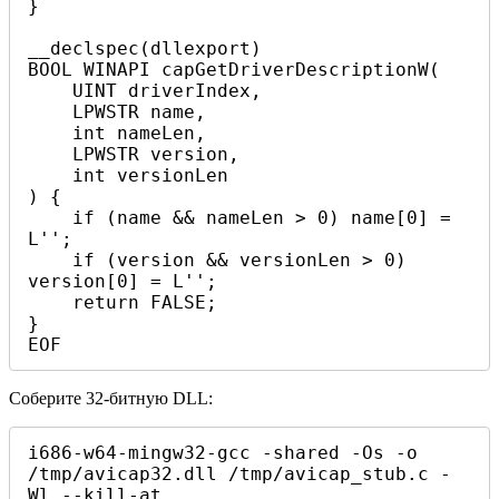
}

__declspec(dllexport)

BOOL WINAPI capGetDriverDescriptionW(

    UINT driverIndex,

    LPWSTR name,

    int nameLen,

    LPWSTR version,

    int versionLen

) {

    if (name && nameLen > 0) name[0] = 
L'';

    if (version && versionLen > 0) 
version[0] = L'';

    return FALSE;

}

EOF
Соберите 32-битную DLL:
i686-w64-mingw32-gcc -shared -Os -o 
/tmp/avicap32.dll /tmp/avicap_stub.c -
Wl,--kill-at