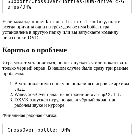
Support/CrossOver/Bottles/DHW/drive_c/G
ames/DHW
Если команда пишет
, почти
No such file or directory
всегда причина одна из трёх: другое имя bottle, игра
установлена в другую папку или вы запускаете команду
не из папки DVD.
Коротко о проблеме
Игра может установиться, но не запускаться или показывать
только чёрный экран. В нашем случае были сразу три разные
проблемы:
В установленную папку не попали все игровые архивы
.
.HZL
Wine/CrossOver падал на встроенной
.
avicap32.dll
DXVK запускал игру, но давал чёрный экран при
рабочем звуке и курсоре.
Финальная рабочая связка:
CrossOver bottle: DHW
