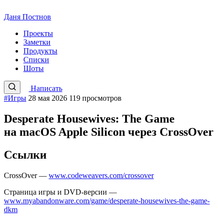
Даня Постнов
Проекты
Заметки
Продукты
Списки
Шоты
Написать
#Игры
28 мая 2026
119 просмотров
Desperate Housewives: The Game
на macOS Apple Silicon через CrossOver
Ссылки
CrossOver —
www.codeweavers.com/crossover
Страница игры и DVD-версии —
www.myabandonware.com/game/desperate-housewives-the-game-
dkm