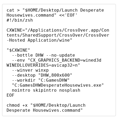
cat > "$HOME/Desktop/Launch Desperate 
Housewives.command" <<'EOF'

#!/bin/zsh

CXWINE="/Applications/CrossOver.app/Con
tents/SharedSupport/CrossOver/CrossOver
-Hosted Application/wine"

"$CXWINE" 

  --bottle DHW --no-update 

  --env "CX_GRAPHICS_BACKEND=wined3d 
WINEDLLOVERRIDES=avicap32=n" 

  --winver winxp 

  --desktop "DHW,800x600" 

  --workdir "C:GamesDHW" 

  "C:GamesDHWDesperateHousewives.exe" 

  nointro skipintro nosplash

EOF

chmod +x "$HOME/Desktop/Launch 
Desperate Housewives.command"