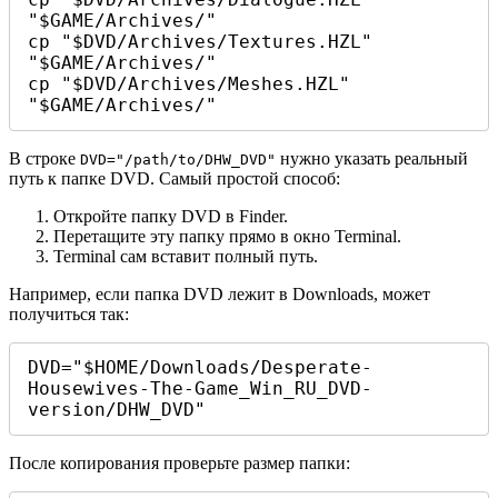
"$GAME/Archives/"

cp "$DVD/Archives/Textures.HZL" 
"$GAME/Archives/"

cp "$DVD/Archives/Meshes.HZL" 
"$GAME/Archives/"
В строке
нужно указать реальный
DVD="/path/to/DHW_DVD"
путь к папке DVD. Самый простой способ:
Откройте папку DVD в Finder.
Перетащите эту папку прямо в окно Terminal.
Terminal сам вставит полный путь.
Например, если папка DVD лежит в Downloads, может
получиться так:
DVD="$HOME/Downloads/Desperate-
Housewives-The-Game_Win_RU_DVD-
version/DHW_DVD"
После копирования проверьте размер папки: