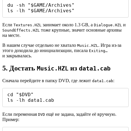
du -sh "$GAME/Archives"

ls -lh "$GAME/Archives"
Если
занимает около 1.3 GB, а
и
Textures.HZL
Dialogue.HZL
тоже крупные, значит основные архивы
SoundEffects.HZL
на месте.
В нашем случае отдельно не хватало
. Игра из-за
Music.HZL
этого доходила до инициализации, писала
Exiting…
и закрывалась.
5. Достать
из
Music.HZL
data1.cab
Сначала перейдите в папку DVD, где лежит
:
data1.cab
cd "$DVD"

ls -lh data1.cab
Если переменная
ещё не задана, задайте её вручную.
DVD
Пример: