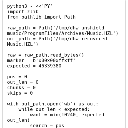
python3 - <<'PY'

import zlib

from pathlib import Path

raw_path = Path('/tmp/dhw-unshield-
music/ProgramFiles/Archives/Music.HZL')

out_path = Path('/tmp/dhw-recovered-
Music.HZL')

raw = raw_path.read_bytes()

marker = b'x00x00xffxff'

expected = 46339380

pos = 0

out_len = 0

chunks = 0

skips = 0

with out_path.open('wb') as out:

    while out_len < expected:

        want = min(10240, expected - 
out_len)

        search = pos
