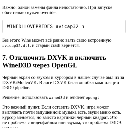
Важно: одной замены файла недостаточно. При запуске
обязательно нужен override:
WINEDLLOVERRIDES=avicap32=n
Без этого Wine может всё равно взять свою встроенную
, и старый crash вернётся.
avicap32.dll
7. Отключить DXVK и включить
WineD3D через OpenGL
Чёрный экран со звуком и курсором в нашем случае был из-за
DXVK/MoltenVK. В логе DXVK была ошибка компиляции
D3D9 pipeline.
Решение: использовать
и renderer
.
wined3d
opengl
Это важный пункт. Если оставить DXVK, игра может
выглядеть почти запущенной: музыка есть, звуки меню есть,
курсор меняется, но вместо картинки чёрный квадрат. Это
не проблема с видеофайлом или звуком, это проблема D3D9-
рендера.