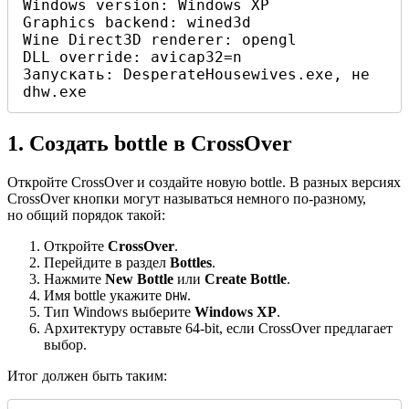
Windows version: Windows XP

Graphics backend: wined3d

Wine Direct3D renderer: opengl

DLL override: avicap32=n

Запускать: DesperateHousewives.exe, не 
dhw.exe
1. Создать bottle в CrossOver
Откройте CrossOver и создайте новую bottle. В разных версиях
CrossOver кнопки могут называться немного по-разному,
но общий порядок такой:
Откройте
CrossOver
.
Перейдите в раздел
Bottles
.
Нажмите
New Bottle
или
Create Bottle
.
Имя bottle укажите
.
DHW
Тип Windows выберите
Windows XP
.
Архитектуру оставьте 64-bit, если CrossOver предлагает
выбор.
Итог должен быть таким: