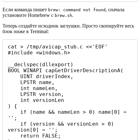
Если команда пишет
, сначала
brew: command not found
установите Homebrew с
.
brew.sh
Теперь создайте исходник заглушки. Просто скопируйте весь
блок ниже в Terminal:
cat > /tmp/avicap_stub.c <<'EOF'

#include <windows.h>

__declspec(dllexport)

BOOL WINAPI capGetDriverDescriptionA(

    UINT driverIndex,

    LPSTR name,

    int nameLen,

    LPSTR version,

    int versionLen

) {

    if (name && nameLen > 0) name[0] = 
'';

    if (version && versionLen > 0) 
version[0] = '';

    return FALSE;
