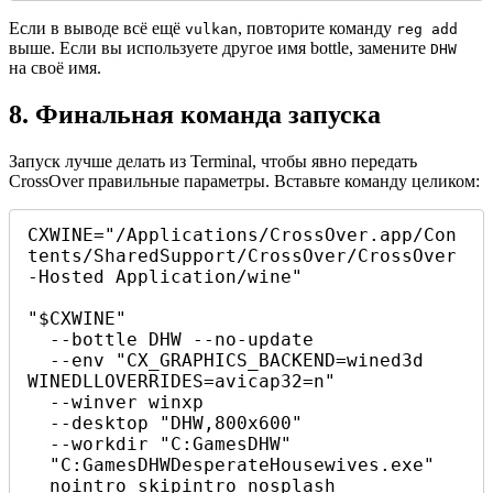
Если в выводе всё ещё
, повторите команду
vulkan
reg add
выше. Если вы используете другое имя bottle, замените
DHW
на своё имя.
8. Финальная команда запуска
Запуск лучше делать из Terminal, чтобы явно передать
CrossOver правильные параметры. Вставьте команду целиком:
CXWINE="/Applications/CrossOver.app/Con
tents/SharedSupport/CrossOver/CrossOver
-Hosted Application/wine"

"$CXWINE" 

  --bottle DHW --no-update 

  --env "CX_GRAPHICS_BACKEND=wined3d 
WINEDLLOVERRIDES=avicap32=n" 

  --winver winxp 

  --desktop "DHW,800x600" 

  --workdir "C:GamesDHW" 

  "C:GamesDHWDesperateHousewives.exe" 

  nointro skipintro nosplash