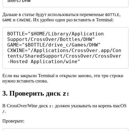
ames/DHW"
Дальше в статье будут использоваться переменные
,
BOTTLE
и
. Их удобно один раз вставить в Terminal:
GAME
CXWINE
BOTTLE="$HOME/Library/Application 
Support/CrossOver/Bottles/DHW"

GAME="$BOTTLE/drive_c/Games/DHW"

CXWINE="/Applications/CrossOver.app/Con
tents/SharedSupport/CrossOver/CrossOver
-Hosted Application/wine"
Если вы закрыли Terminal и открыли заново, эти три строки
нужно вставить снова.
3. Проверить диск
z:
В CrossOver/Wine диск
должен указывать на корень macOS
z:
.
/
Проверьте: