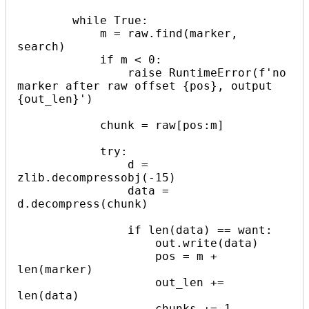
        while True:

            m = raw.find(marker, 
search)

            if m < 0:

                raise RuntimeError(f'no 
marker after raw offset {pos}, output 
{out_len}')

            chunk = raw[pos:m]

            try:

                d = 
zlib.decompressobj(-15)

                data = 
d.decompress(chunk)

                if len(data) == want:

                    out.write(data)

                    pos = m + 
len(marker)

                    out_len += 
len(data)

                    chunks += 1
