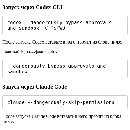
Запуск через Codex CLI
codex --dangerously-bypass-approvals-
and-sandbox -C "$PWD"
После запуска Codex вставьте в него промпт из блока ниже.
Главный bypass-флаг Codex:
--dangerously-bypass-approvals-and-
sandbox
Запуск через Claude Code
claude --dangerously-skip-permissions
После запуска Claude Code вставьте в него промпт из блока
ниже.