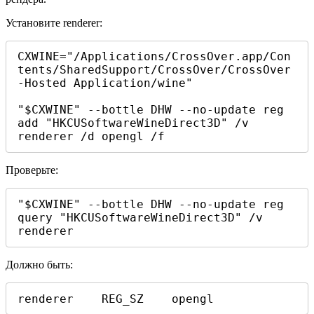
Установите renderer:
CXWINE="/Applications/CrossOver.app/Con
tents/SharedSupport/CrossOver/CrossOver
-Hosted Application/wine"

"$CXWINE" --bottle DHW --no-update reg 
add "HKCUSoftwareWineDirect3D" /v 
renderer /d opengl /f
Проверьте:
"$CXWINE" --bottle DHW --no-update reg 
query "HKCUSoftwareWineDirect3D" /v 
renderer
Должно быть:
renderer    REG_SZ    opengl