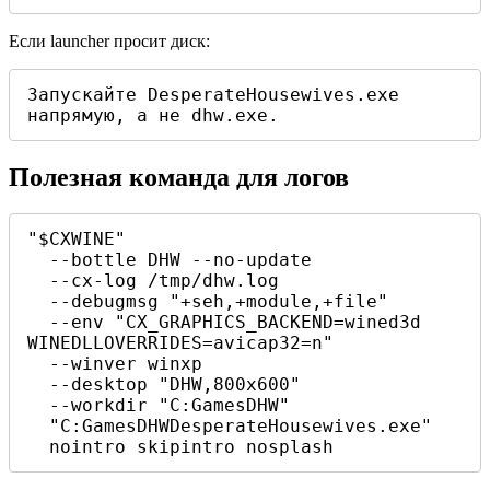
Если launcher просит диск:
Запускайте DesperateHousewives.exe 
напрямую, а не dhw.exe.
Полезная команда для логов
"$CXWINE" 

  --bottle DHW --no-update 

  --cx-log /tmp/dhw.log 

  --debugmsg "+seh,+module,+file" 

  --env "CX_GRAPHICS_BACKEND=wined3d 
WINEDLLOVERRIDES=avicap32=n" 

  --winver winxp 

  --desktop "DHW,800x600" 

  --workdir "C:GamesDHW" 

  "C:GamesDHWDesperateHousewives.exe" 

  nointro skipintro nosplash