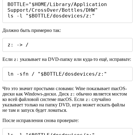
BOTTLE="$HOME/Library/Application 
Support/CrossOver/Bottles/DHW"

ls -l "$BOTTLE/dosdevices/z:"
Должно быть примерно так:
z: -> /
Если
указывает на DVD-папку или куда-то ещё, исправьте:
z:
ln -sfn / "$BOTTLE/dosdevices/z:"
Что это значит простыми словами: Wine показывает macOS-
диски как Windows-диски. Диск
обычно является мостом
z:
ко всей файловой системе macOS. Если
случайно
z:
указывает только на папку DVD, игра может искать файлы
не там и запуск будет ломаться.
После исправления снова проверьте: