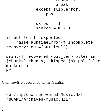
                    break

            except zlib.error:

                pass

            skips += 1

            search = m + 1

if out_len != expected:

    raise RuntimeError(f'incomplete 
recovery: out={out_len}')

print(f'recovered {out_len} bytes in 
{chunks} chunks, skipped {skips} false 
markers')

PY
Скопируйте восстановленный файл:
cp /tmp/dhw-recovered-Music.HZL 
"$GAME/Archives/Music.HZL"