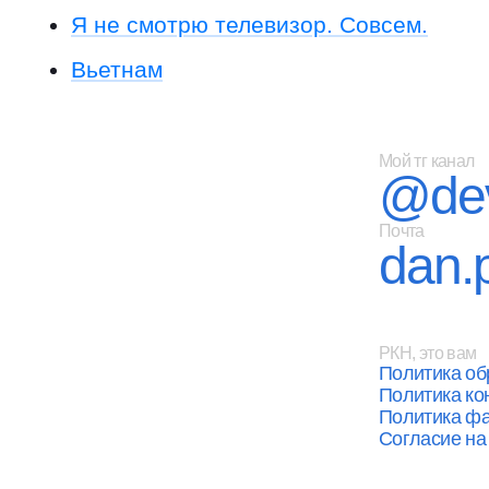
Я не смотрю телевизор. Совсем.
Вьетнам
Мой тг канал
@dev
Почта
dan.
РКН, это вам
Политика об
Политика к
Политика фа
Согласие на