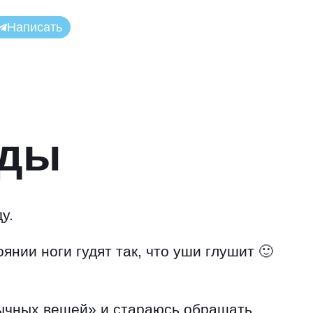
Написать
жды
у.
янии ноги гудят так, что уши глушит 🙂
ычных вещей» и стараюсь обращать