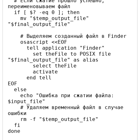
  # Если сжатие прошло успешно, 
переименовываем файл

  if [ $? -eq 0 ]; then

    mv "$temp_output_file" 
"$final_output_file"

    # Выделяем созданный файл в Finder

    osascript <<EOF

      tell application "Finder"

        set theFile to POSIX file 
"$final_output_file" as alias

        select theFile

        activate

      end tell

EOF

  else

    echo "Ошибка при сжатии файла: 
$input_file"

    # Удаляем временный файл в случае 
ошибки

    rm -f "$temp_output_file"

  fi

done
