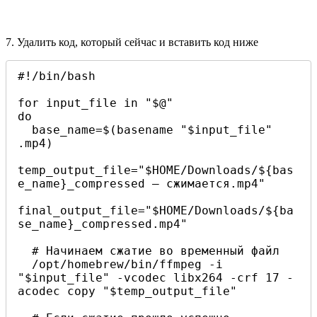
7. Удалить код, который сейчас и вставить код ниже
#!/bin/bash

for input_file in "$@"

do

  base_name=$(basename "$input_file" 
.mp4)

temp_output_file="$HOME/Downloads/${bas
e_name}_compressed — сжимается.mp4"

final_output_file="$HOME/Downloads/${ba
se_name}_compressed.mp4"

  # Начинаем сжатие во временный файл

  /opt/homebrew/bin/ffmpeg -i 
"$input_file" -vcodec libx264 -crf 17 -
acodec copy "$temp_output_file"
