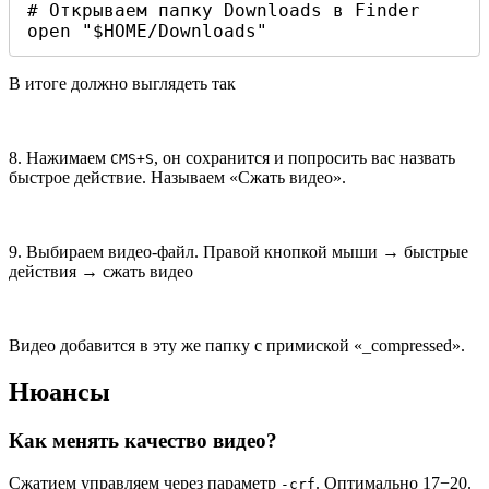
# Открываем папку Downloads в Finder

open "$HOME/Downloads"
В итоге должно выглядеть так
8. Нажимаем
, он сохранится и попросить вас назвать
CMS+S
быстрое действие. Называем
«
Сжать видео».
9. Выбираем видео-файл. Правой кнопкой мыши → быстрые
действия → сжать видео
Видео добавится в эту же папку с примиской
«
_compressed».
Нюансы
Как менять качество видео?
Сжатием управляем через параметр
. Оптимально 17−20.
-crf