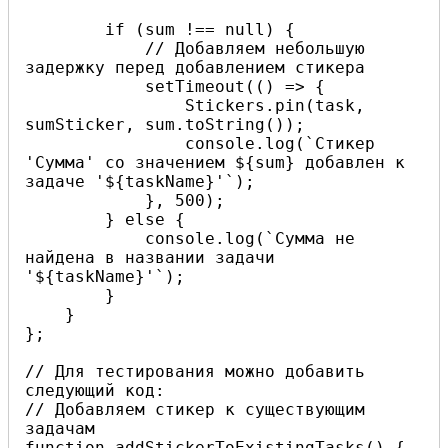
        if (sum !== null) {

            // Добавляем небольшую 
задержку перед добавлением стикера

            setTimeout(() => {

                Stickers.pin(task, 
sumSticker, sum.toString());

                console.log(`Стикер 
'Сумма' со значением ${sum} добавлен к 
задаче '${taskName}'`);

            }, 500);

        } else {

            console.log(`Сумма не 
найдена в названии задачи 
'${taskName}'`);

        }

    }

};

// Для тестирования можно добавить 
следующий код:

// Добавляем стикер к существующим 
задачам

function addStickerToExistingTasks() {
