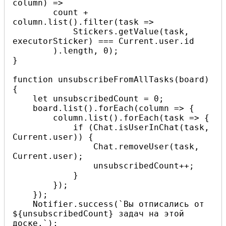
column) =>

        count + 
column.list().filter(task =>

            Stickers.getValue(task, 
executorSticker) === Current.user.id

        ).length, 0);

}

function unsubscribeFromAllTasks(board) 
{

    let unsubscribedCount = 0;

    board.list().forEach(column => {

        column.list().forEach(task => {

            if (Chat.isUserInChat(task, 
Current.user)) {

                Chat.removeUser(task, 
Current.user);

                unsubscribedCount++;

            }

        });

    });

    Notifier.success(`Вы отписались от 
${unsubscribedCount} задач на этой 
доске.`);
