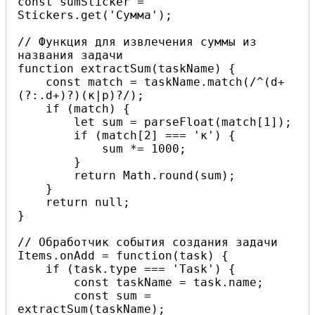
const sumSticker = 
Stickers.get('Сумма');

// Функция для извлечения суммы из 
названия задачи

function extractSum(taskName) {

    const match = taskName.match(/^(d+
(?:.d+)?)(к|р)?/);

    if (match) {

        let sum = parseFloat(match[1]);

        if (match[2] === 'к') {

            sum *= 1000;

        }

        return Math.round(sum);

    }

    return null;

}

// Обработчик события создания задачи

Items.onAdd = function(task) {

    if (task.type === 'Task') {

        const taskName = task.name;

        const sum = 
extractSum(taskName);
