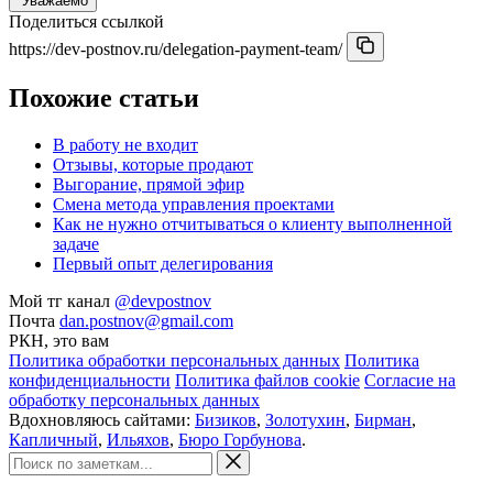
Уважаемо
Поделиться ссылкой
https://dev-postnov.ru/delegation-payment-team/
Похожие статьи
В работу не входит
Отзывы, которые продают
Выгорание, прямой эфир
Смена метода управления проектами
Как не нужно отчитываться о клиенту выполненной
задаче
Первый опыт делегирования
Мой тг канал
@devpostnov
Почта
dan.postnov@gmail.com
РКН, это вам
Политика обработки персональных данных
Политика
конфиденциальности
Политика файлов cookie
Согласие на
обработку персональных данных
Вдохновляюсь сайтами:
Бизиков
,
Золотухин
,
Бирман
,
Капличный
,
Ильяхов
,
Бюро Горбунова
.