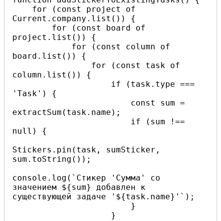
    for (const project of 
Current.company.list()) {

        for (const board of 
project.list()) {

            for (const column of 
board.list()) {

                for (const task of 
column.list()) {

                    if (task.type === 
'Task') {

                        const sum = 
extractSum(task.name);

                        if (sum !== 
null) {

Stickers.pin(task, sumSticker, 
sum.toString());

console.log(`Стикер 'Сумма' со 
значением ${sum} добавлен к 
существующей задаче '${task.name}'`);

                        }

                    }
