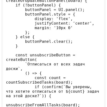
createOrUpdateButtonPanel(board) {

    if (!buttonPanel) {

        buttonPanel = UI.panel();

        buttonPanel.style = {

            display: 'flex',

            justifyContent: 'center',

            margin: '10px 0'

        };

    } else {

        buttonPanel.clear();

    }

    const unsubscribeButton = 
createButton(

        `Отписаться от всех задач 
доски`,

        () => {

            const count = 
countSubscribedTasks(board);

            if (confirm(`Вы уверены, 
что хотите отписаться от ${count} задач 
на этой доске?`)) {

unsubscribeFromAllTasks(board);
