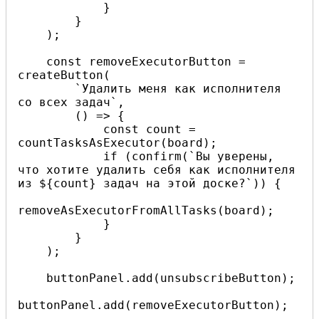
            }

        }

    );

    const removeExecutorButton = 
createButton(

        `Удалить меня как исполнителя 
со всех задач`,

        () => {

            const count = 
countTasksAsExecutor(board);

            if (confirm(`Вы уверены, 
что хотите удалить себя как исполнителя 
из ${count} задач на этой доске?`)) {

removeAsExecutorFromAllTasks(board);

            }

        }

    );

    buttonPanel.add(unsubscribeButton);

buttonPanel.add(removeExecutorButton);
