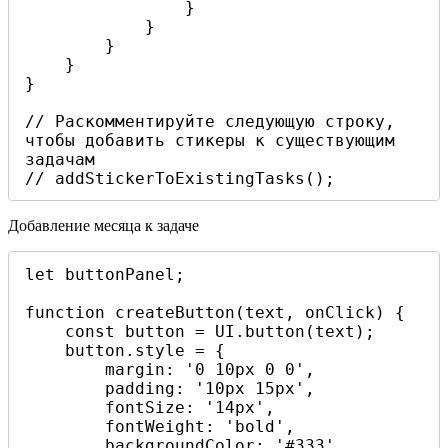
                }

            }

        }

    }

}

// Раскомментируйте следующую строку, 
чтобы добавить стикеры к существующим 
задачам

// addStickerToExistingTasks();
Добавление месяца к задаче
let buttonPanel;

function createButton(text, onClick) {

    const button = UI.button(text);

    button.style = {

        margin: '0 10px 0 0',

        padding: '10px 15px',

        fontSize: '14px',

        fontWeight: 'bold',

        backgroundColor: '#333',
