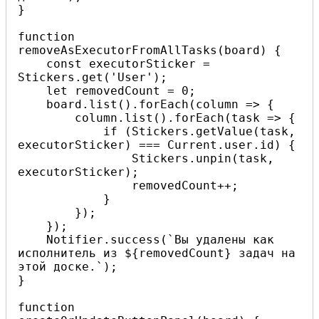
}

function 
removeAsExecutorFromAllTasks(board) {

    const executorSticker = 
Stickers.get('User');

    let removedCount = 0;

    board.list().forEach(column => {

        column.list().forEach(task => {

            if (Stickers.getValue(task, 
executorSticker) === Current.user.id) {

                Stickers.unpin(task, 
executorSticker);

                removedCount++;

            }

        });

    });

    Notifier.success(`Вы удалены как 
исполнитель из ${removedCount} задач на 
этой доске.`);

}

function 