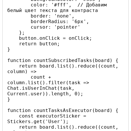
        color: '#fff',  // Добавим 
белый цвет текста для контраста

        border: 'none',

        borderRadius: '6px',

        cursor: 'pointer'

    };

    button.onClick = onClick;

    return button;

}

function countSubscribedTasks(board) {

    return board.list().reduce((count, 
column) =>

        count + 
column.list().filter(task => 
Chat.isUserInChat(task, 
Current.user)).length, 0);

}

function countTasksAsExecutor(board) {

    const executorSticker = 
Stickers.get('User');

    return board.list().reduce((count, 