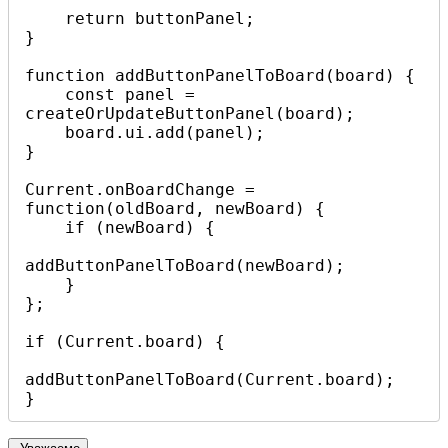
    return buttonPanel;

}

function addButtonPanelToBoard(board) {

    const panel = 
createOrUpdateButtonPanel(board);

    board.ui.add(panel);

}

Current.onBoardChange = 
function(oldBoard, newBoard) {

    if (newBoard) {

addButtonPanelToBoard(newBoard);

    }

};

if (Current.board) {

addButtonPanelToBoard(Current.board);

}