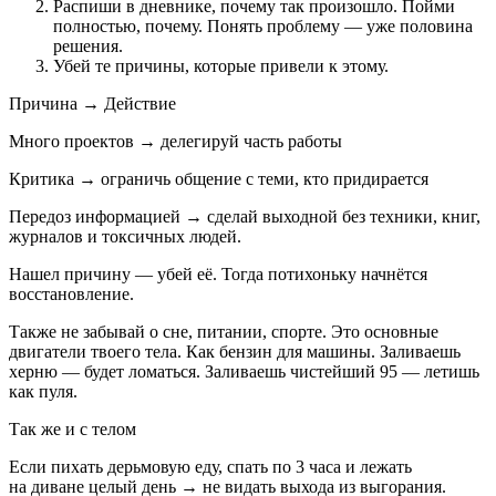
Распиши в дневнике, почему так произошло. Пойми
полностью, почему. Понять проблему — уже половина
решения.
Убей те причины, которые привели к этому.
Причина → Действие
Много проектов → делегируй часть работы
Критика → ограничь общение с теми, кто придирается
Передоз информацией → сделай выходной без техники, книг,
журналов и токсичных людей.
Нашел причину — убей её. Тогда потихоньку начнётся
восстановление.
Также не забывай о сне, питании, спорте. Это основные
двигатели твоего тела. Как бензин для машины. Заливаешь
херню — будет ломаться. Заливаешь чистейший 95 — летишь
как пуля.
Так же и с телом
Если пихать дерьмовую еду, спать по 3 часа и лежать
на диване целый день → не видать выхода из выгорания.