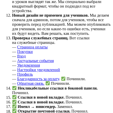
и уроков выглядят так же. Мы специально выбрали
квадратный формат, чтобы он подходил под все
устройства.
Новый дизайн не применен для учеников.
Мы делаем
сначала для админов, потом для учеников, чтобы все
проверить перед публикацией. Мы можем опубликовать
для учеников, но если какие-то ошибки есть, ученики
их будут видеть. Вам решать, как поступить.
Проверка служебных страниц.
Вот ссылки
на служебные страницы.
—
Страница оплаты
—
Покупки
—
Вход
—
Актуальные события
—
Уведомления
—
Настройки уведомлений
—
Профиль
—
Благодарность за оплату
.
Починили.
—
Обратная связь.
Починили.
Некликабельные ссылки в боковой панели.
Починил.
Ссылки в новой вкладке.
Починил.
Ссылки в новой вкладке.
Починил.
Имеил → юнисендер.
Заменил.
Открытие почтовой ссылки.
Починил.