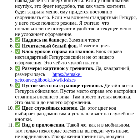
накладывается поверх контента. Если у пользователя
ноутбук, это будет неудобно, так как часть контента
будет закрыта меню, ему придется постоянно
сворачивать его. Если мы возьмем стандартный Геткурс,
у него тоже полного режима. Я считаю, что
пользователи не потеряют в удобстве и текущее меню
не усложняет оформление.
Надпись на баннере.
Заменил текст.
Нечитаемый белый фон.
Изменил цвет.
Блок уроков справа на главной.
Блок справа
нестандартный Геткурсовский и не от нашего
оформления. Это чей-то чужой плагин.
Размеры картинок у тренингов.
Да, квадратный,
размеры здесь —
https://remake-
getcourse.gitbook.io/wiki/sizes
Пустое место на странице тренинга.
Дизайн всего
Геткурса обновился. Пустое место справа это настройки
страницы внешнего вида. Там просто пустая колонка.
Это было и до нашего оформления.
Цвет служебных кнопок.
Да, этот цвет код
выбирает рандомно сам и устанавливает на служебные
кнопки.
Вид в приложении.
Такой же, как и в мобильном,
там только некоторые элементы выглядят чуть иначе,
не кардинально. Изображения тренингов, модулей