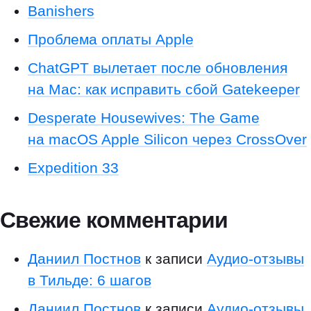
а
Banishers
ч
Проблема оплаты Apple
а
т
ChatGPT вылетает после обновления
ь
м
на Mac: как исправить сбой Gatekeeper
н
Desperate Housewives: The Game
о
г
на macOS Apple Silicon через CrossOver
о
Expedition 33
s
v
g
Свежие комментарии
з
а
Даниил Постнов
к записи
Аудио-отзывы
о
д
в Тильде: 6 шагов
и
Даниил Постнов
к записи
Аудио-отзывы