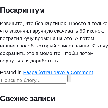
Поскриптум
Извините, что без картинок. Просто я только
что закончил вручную скачивать 50 иконок,
потратил кучу времени на это. А потом
нашел способ, который описал выше. Я хочу
сохранить это в моменте, чтобы потом
вернуться и доработать.
o
Posted in
Разработка
Leave a Comment
n
К
а
к
Свежие записи
с
к