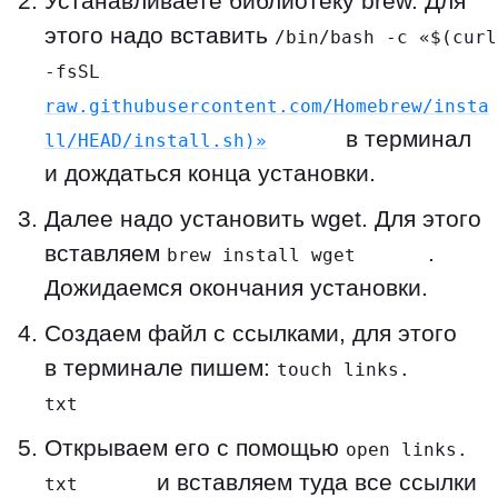
Устанавливаете библиотеку brew. Для
этого надо вставить
/bin/bash -c «$(curl
-fsSL
raw.githubusercontent.com/Homebrew/insta
в терминал
ll/HEAD/install.sh)»
и дождаться конца установки.
Далее надо установить wget. Для этого
вставляем
.
brew install wget
Дожидаемся окончания установки.
Создаем файл с ссылками, для этого
в терминале пишем:
touch links.
txt
Открываем его с помощью
open links.
и вставляем туда все ссылки
txt