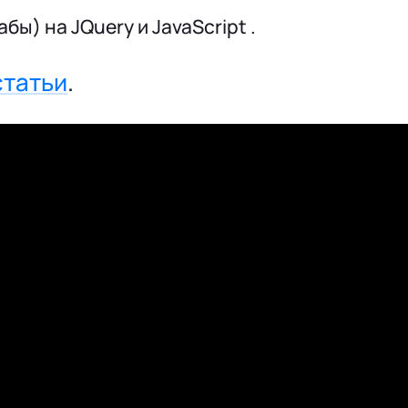
абы) на JQuery и JavaScript .
статьи
.