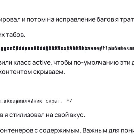
ировал и потом на исправление багов я трат
х табов.
или класс active, чтобы по-умолчанию эти 
 контентом скрываем.
в я стилизовал на свой вкус.
контенеров с содержимым. Важным для пони