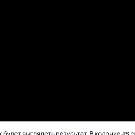
к будет выглядеть результат. В колонке
с
JS