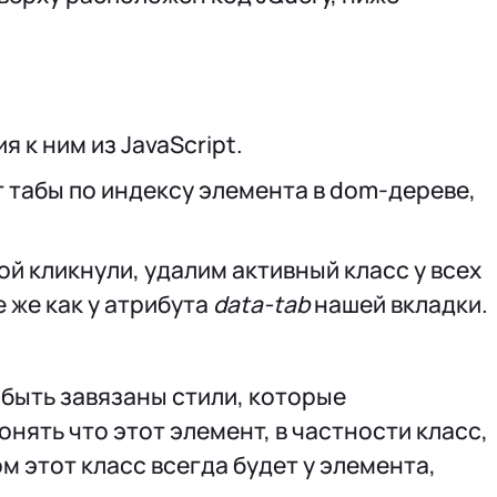
 к ним из JavaScript.
 табы по индексу элемента в dom-дереве,
рой кликнули, удалим активный класс у всех
 же как у атрибута
data-tab
нашей вкладки.
 быть завязаны стили, которые
нять что этот элемент, в частности класс,
м этот класс всегда будет у элемента,