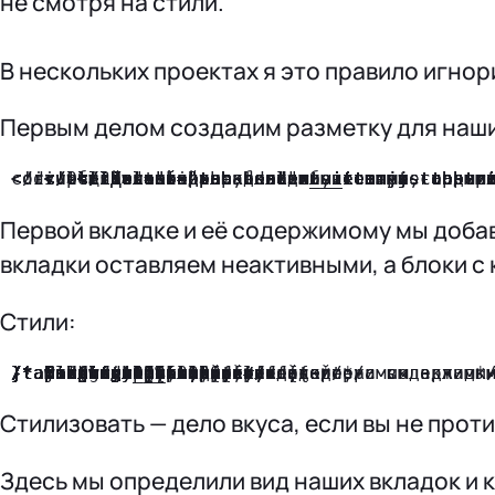
не смотря на стили.
В нескольких проектах я это правило игнор
Первым делом создадим разметку для наши
<!-- Общий контейнер для табов -->
<div class="tabs">
   
   <!--  Контейнер с вкладками   -->
   <ul class="tab-header">
      <li class="tab-header__item js-tab-trigger active" data-tab="1">Первая</li>
      <li class="tab-header__item js-tab-trigger" data-tab="2">Вторая</li>
      <li class="tab-header__item js-tab-trigger" data-tab="3">Третья</li>
   </ul>
   
   <!--  Контейнер с блоками, которые содержат контент вкладок   -->
   <ul class="tab-content">
      <li class="tab-content__item js-tab-content active" data-tab="1">
         Далеко-далеко за словесными, горами в стране гласных и согласных живут рыбные тексты.
      </li>
      <li class="tab-content__item js-tab-content" data-tab="2">
         Lorem ipsum, dolor sit amet consectetur adipisicing elit. Dolorum rem laboriosam cum repudiandae natus corrupti?
      </li>
      <li class="tab-content__item js-tab-content" data-tab="3">
         Далеко-далеко за словесными горами.
      </li>
   </ul>
</div>
Первой вкладке и её содержимому мы добав
вкладки оставляем неактивными, а блоки с
Стили:
Стилизовать — дело вкуса, если вы не проти
Здесь мы определили вид наших вкладок и 