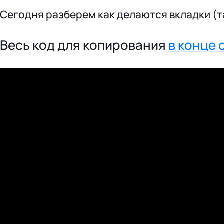
л
Сегодня разберем как делаются вкладки
(
т
у
ч
а
Весь код для копирования
в конце 
я
х
м
о
ж
н
о
д
е
л
а
т
ь
с
а