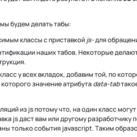
 мы будем делать табы:
жимым классы с приставкой
js-
для обращения
тификации наших табов. Некоторые делают
струкция.
класс у всех вкладок, добавим той, по кото
у которого значение атрибута
data-tab
такое
ций из js потому что, на один класс могут
ка js даст вам или другому разработчику по
ны только события javascript. Таким образо