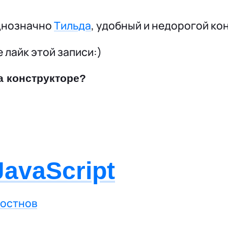
однозначно
Тильда
, удобный и недорогой ко
 лайк этой записи:)
а конструкторе?
JavaScript
Постнов