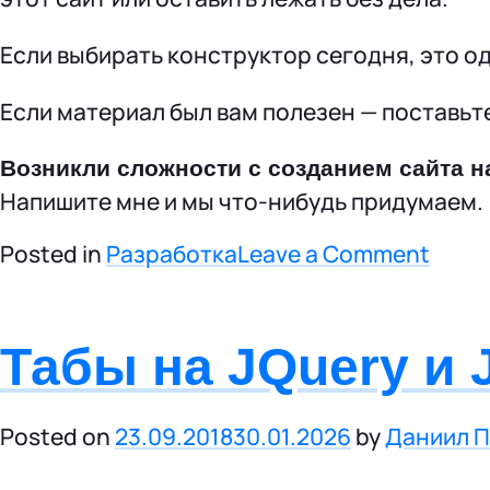
Если выбирать конструктор сегодня, это 
Если материал был вам полезен — поставьте
Возникли сложности с созданием сайта н
Напишите мне и мы что-нибудь придумаем.
o
Posted in
Разработка
Leave a Comment
n
В
Табы на JQuery и 
к
а
к
и
Posted on
23.09.2018
30.01.2026
by
Даниил 
х
с